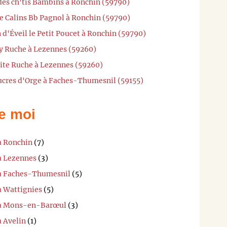
 des ch'tis Bambins à Ronchin (59790)
e Calins Bb Pagnol à Ronchin (59790)
 d'Éveil le Petit Poucet à Ronchin (59790)
y Ruche à Lezennes (59260)
tite Ruche à Lezennes (59260)
Sucres d'Orge à Faches-Thumesnil (59155)
e moi
à Ronchin
(7)
 à Lezennes
(3)
 à Faches-Thumesnil
(5)
à Wattignies
(5)
i à Mons-en-Barœul
(3)
à Avelin
(1)