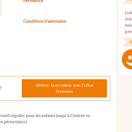
Fermeture
Crè
crè
Conditions d'admission
vou
gar
I
Mettez-la en valeur avec l'offre
?
Premium
cueil régulier pour les enfants jusqu’à l’entrée en
n périscolaire).