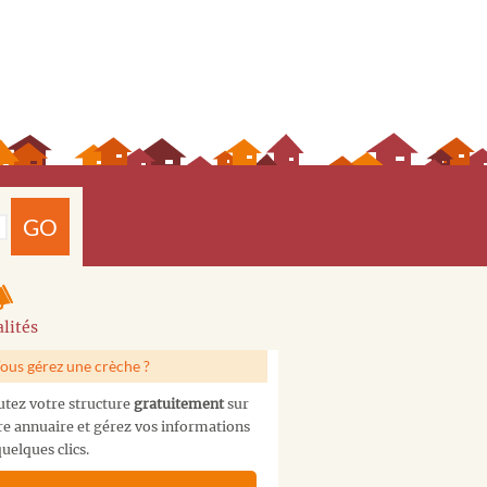
GO
lités
ous gérez une crèche ?
utez votre structure
gratuitement
sur
re annuaire et gérez vos informations
uelques clics.