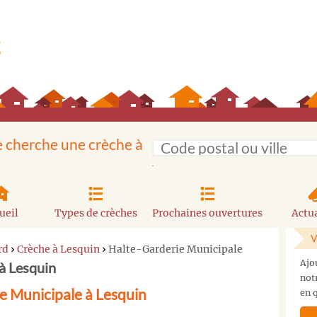
e cherche une crèche à
ueil
Types de crèches
Prochaines ouvertures
Actua
V
rd
›
Crèche à Lesquin
›
Halte-Garderie Municipale
Ajo
à Lesquin
not
e Municipale à Lesquin
en q