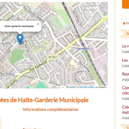
En
×
Halte-garderie municipale
A
Le r
Publ
Les 
Publ
Rou
Publ
Leaflet
|
©
OpenStreetMap
contributors
Com
crèc
ées de Halte-Garderie Municipale
Publ
Crèc
Informations complémentaires
mate
Publi
T