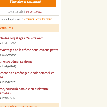
S'inscrire gratuitement
Déjà inscrit ?
Se connecter
vie d'aller plus loin ?
Découvrez l'offre Premium
ctualités
ôle des coquillages d’allaitement
ié le 29/1/2026
avantages de la crèche pour les tout-petits
ié le 23/9/2025
tine sos démangeaisons
ié le 07/9/2025
ment bien aménager le coin sommeil en
he ?
ié le 04/8/2025
he, nounou à domicile ou assistante
rnelle ?
é le 19/7/2025
out savoir sur les crèches