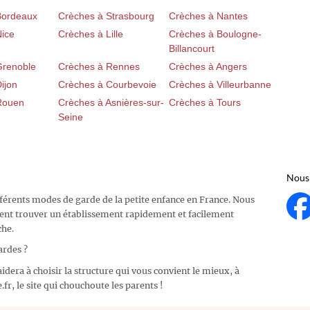
Bordeaux
Crèches à Strasbourg
Crèches à Nantes
Nice
Crèches à Lille
Crèches à Boulogne-
Billancourt
Grenoble
Crèches à Rennes
Crèches à Angers
ijon
Crèches à Courbevoie
Crèches à Villeurbanne
Rouen
Crèches à Asnières-sur-
Crèches à Tours
Seine
Nous 
fférents modes de garde de la petite enfance en France. Nous
ent trouver un établissement rapidement et facilement
che.
ardes ?
idera à choisir la structure qui vous convient le mieux, à
fr, le site qui chouchoute les parents !