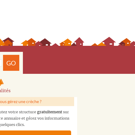
GO
lités
ous gérez une crèche ?
utez votre structure
gratuitement
sur
re annuaire et gérez vos informations
uelques clics.