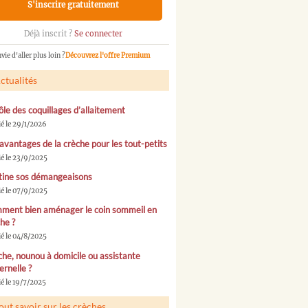
S'inscrire gratuitement
Déjà inscrit ?
Se connecter
vie d'aller plus loin ?
Découvrez l'offre Premium
ctualités
ôle des coquillages d’allaitement
ié le 29/1/2026
avantages de la crèche pour les tout-petits
ié le 23/9/2025
tine sos démangeaisons
ié le 07/9/2025
ment bien aménager le coin sommeil en
he ?
ié le 04/8/2025
he, nounou à domicile ou assistante
rnelle ?
é le 19/7/2025
out savoir sur les crèches