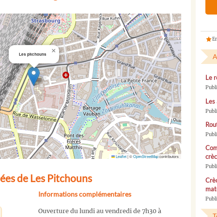
En
×
Les pitchouns
A
Le r
Publ
Les 
Publ
Rou
Publ
Com
crèc
Leaflet
|
©
OpenStreetMap
contributors
Publ
ées de Les Pitchouns
Crèc
mate
Informations complémentaires
Publi
Ouverture du lundi au vendredi de 7h30 à
T