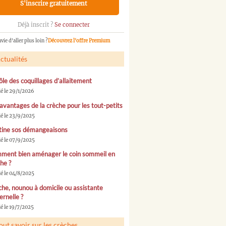
S'inscrire gratuitement
Déjà inscrit ?
Se connecter
vie d'aller plus loin ?
Découvrez l'offre Premium
ctualités
ôle des coquillages d’allaitement
ié le 29/1/2026
avantages de la crèche pour les tout-petits
ié le 23/9/2025
tine sos démangeaisons
ié le 07/9/2025
ment bien aménager le coin sommeil en
he ?
ié le 04/8/2025
he, nounou à domicile ou assistante
rnelle ?
é le 19/7/2025
out savoir sur les crèches