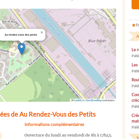
En
×
Au rendez-vous des petits
A
Le r
Publ
Les 
Publ
Rou
Publ
Com
crèc
Leaflet
|
©
OpenStreetMap
contributors
Publ
ées de Au Rendez-Vous des Petits
Crèc
mate
Informations complémentaires
Publi
Ouverture du lundi au vendredi de 8h à 17h45.
T