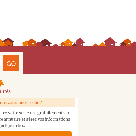
GO
lités
ous gérez une crèche ?
utez votre structure
gratuitement
sur
re annuaire et gérez vos informations
uelques clics.