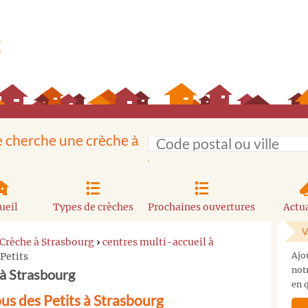
e cherche une crèche à
ueil
Types de crèches
Prochaines ouvertures
Actua
V
Crèche à Strasbourg
›
centres multi-accueil à
Petits
Ajo
not
 à Strasbourg
en q
s des Petits à Strasbourg