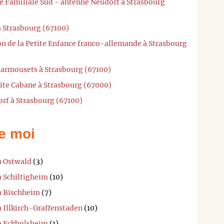
he Familiale Sud - antenne Neudorf à Strasbourg
à Strasbourg (67100)
on de la Petite Enfance franco-allemande à Strasbourg
Marmousets à Strasbourg (67100)
tite Cabane à Strasbourg (67000)
orf à Strasbourg (67100)
e moi
à Ostwald
(3)
à Schiltigheim
(10)
 à Bischheim
(7)
à Illkirch-Graffenstaden
(10)
 à Eckbolsheim
(1)