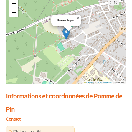
+
−
×
Pomme de pin
Leaflet
|
©
OpenStreetMap
contributors
Informations et coordonnées de Pomme de
Pin
Contact
Téléphone disponible