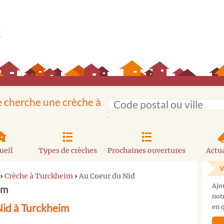
e cherche une crèche à
ueil
Types de crèches
Prochaines ouvertures
Actua
V
›
Crèche à Turckheim
›
Au Coeur du Nid
Ajo
im
not
Nid à Turckheim
en q