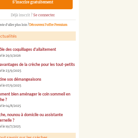
S'inscrire gratuitement
Déjà inscrit ?
Se connecter
vie d'aller plus loin ?
Découvrez l'offre Premium
ctualités
ôle des coquillages d’allaitement
ié le 29/1/2026
avantages de la crèche pour les tout-petits
ié le 23/9/2025
tine sos démangeaisons
ié le 07/9/2025
ment bien aménager le coin sommeil en
he ?
ié le 04/8/2025
he, nounou à domicile ou assistante
rnelle ?
é le 19/7/2025
out savoir sur les crèches