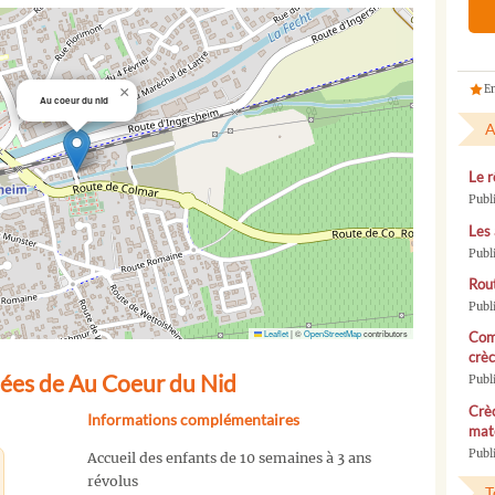
En
×
Au coeur du nid
A
Le r
Publ
Les 
Publ
Rou
Publ
Leaflet
|
©
OpenStreetMap
contributors
Com
crèc
ées de Au Coeur du Nid
Publ
Crèc
Informations complémentaires
mate
Publi
Accueil des enfants de 10 semaines à 3 ans
révolus
T