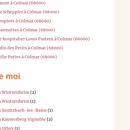
imont à Colmar (68000)
se Scheppler à Colmar (68000)
Loupiots à Colmar (68000)
Marmottes à Colmar (68000)
e hospitalier Louis Pasteur à Colmar (68000)
rdin des Petits à Colmar (68000)
ille Pattes à Colmar (68000)
e moi
 à Wintzenheim
(2)
 à Wintzenheim
(1)
 à Soultzbach-les-Bains
(1)
 à Kaysersberg Vignoble
(2)
à Orbey
(1)