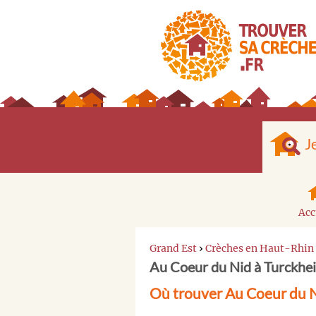
J
Acc
Grand Est
›
Crèches en Haut-Rhin
Au Coeur du Nid à Turckhe
Où trouver Au Coeur du 