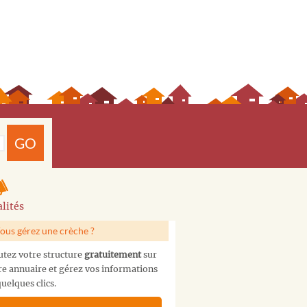
GO
lités
ous gérez une crèche ?
utez votre structure
gratuitement
sur
re annuaire et gérez vos informations
uelques clics.