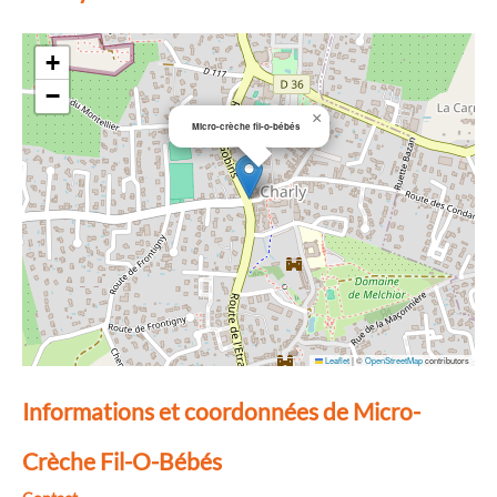
+
−
×
Micro-crèche fil-o-bébés
Leaflet
|
©
OpenStreetMap
contributors
Informations et coordonnées de Micro-
Crèche Fil-O-Bébés