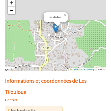
+
−
×
Les tiloulous
Leaflet
|
©
OpenStreetMap
contributors
Informations et coordonnées de Les
Tiloulous
Contact
Téléphone disponible