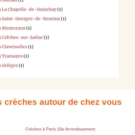
à Odenas
(1)
 à La Chapelle-de-Guinchay
(1)
 à Saint-Georges-de-Reneins
(1)
 à Montceaux
(1)
 à Crêches-sur-Saône
(1)
 Claveisolles
(1)
 à Tramayes
(1)
à Grièges
(1)
es crèches autour de chez vous
Crèches à Paris 18e Arrondissement