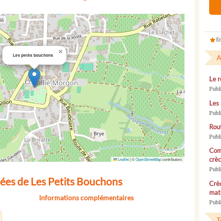
En
×
Les petits bouchons
A
Le r
Publ
Les 
Publ
Rou
Publ
Com
crèc
Leaflet
|
©
OpenStreetMap
contributors
Publ
ées de Les Petits Bouchons
Crèc
mate
Informations complémentaires
Publi
T