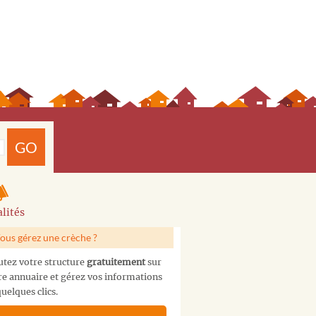
GO
lités
ous gérez une crèche ?
utez votre structure
gratuitement
sur
re annuaire et gérez vos informations
uelques clics.