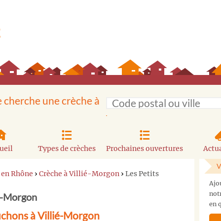
e cherche une crèche à
ueil
Types de crèches
Prochaines ouvertures
Actua
V
 en Rhône
›
Crèche à Villié-Morgon
›
Les Petits
Ajo
not
ié-Morgon
en q
uchons à Villié-Morgon