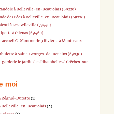
randole à Belleville-en-Beaujolais (69220)
nde des Fées à Belleville-en-Beaujolais (69220)
coti à Les Belleville (73440)
lipette à Odenas (69460)
i-accueil Cc Montmerle 3 Rivières à Montceaux
urbulette à Saint-Georges-de-Reneins (69830)
-garderie le Jardin des Ribambelles à Crêches-sur-
e moi
 à Régnié-Durette
(1)
à Belleville-en-Beaujolais
(4)