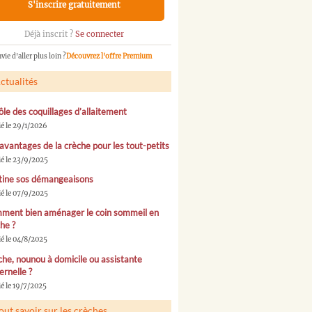
S'inscrire gratuitement
Déjà inscrit ?
Se connecter
vie d'aller plus loin ?
Découvrez l'offre Premium
ctualités
ôle des coquillages d’allaitement
ié le 29/1/2026
avantages de la crèche pour les tout-petits
ié le 23/9/2025
tine sos démangeaisons
ié le 07/9/2025
ment bien aménager le coin sommeil en
he ?
ié le 04/8/2025
he, nounou à domicile ou assistante
rnelle ?
é le 19/7/2025
out savoir sur les crèches