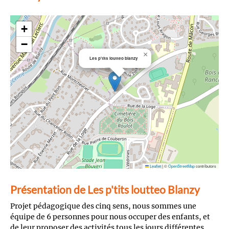
+
−
×
Les p'tits loutteo blanzy
Leaflet
|
©
OpenStreetMap
contributors
Présentation de Les p'tits loutteo Blanzy
Projet pédagogique des cinq sens, nous sommes une
équipe de 6 personnes pour nous occuper des enfants, et
de leur proposer des activités tous les jours différentes.