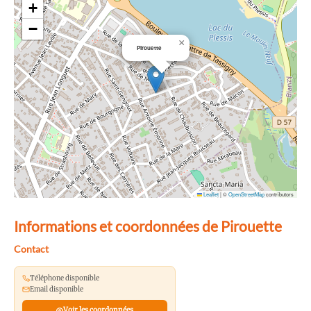
+
−
×
Pirouette
Leaflet
|
©
OpenStreetMap
contributors
Informations et coordonnées de Pirouette
Contact
Téléphone disponible
Email disponible
Voir les coordonnées