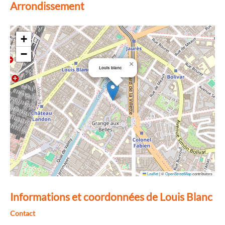
Arrondissement
+
−
×
Louis blanc
Leaflet
|
©
OpenStreetMap
contributors
Informations et coordonnées de Louis Blanc
Contact