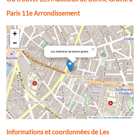
Paris 11e Arrondissement
+
−
×
Les malicieux de bonne graine
Leaflet
|
©
OpenStreetMap
contributors
Informations et coordonnées de Les