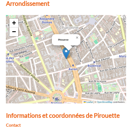
Arrondissement
+
−
×
Pirouette
Leaflet
|
©
OpenStreetMap
contributors
Informations et coordonnées de Pirouette
Contact