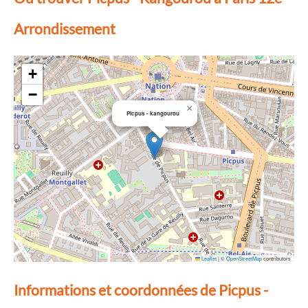
Arrondissement
+
−
×
Picpus - kangourou
Leaflet
|
©
OpenStreetMap
contributors
Informations et coordonnées de Picpus -