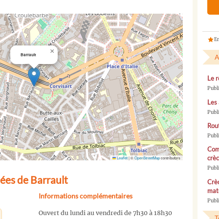
En
×
Barrault
A
Le r
Publ
Les 
Publ
Rou
Publ
Com
crèc
Leaflet
|
©
OpenStreetMap
contributors
Publ
ées de Barrault
Crèc
mate
Informations complémentaires
Publi
Ouvert du lundi au vendredi de 7h30 à 18h30
T