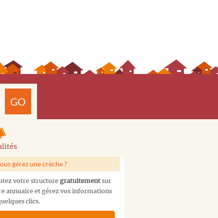
GO
lités
ous gérez une crèche ?
utez votre structure
gratuitement
sur
re annuaire et gérez vos informations
uelques clics.