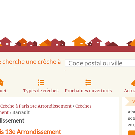
e cherche une crèche à
ueil
Types de crèches
Prochaines ouvertures
Actua
V
›
Crèche à Paris 13e Arrondissement
›
Crèches
ement
›
Barrault
Ajo
not
dissement
en q
ris 13e Arrondissement