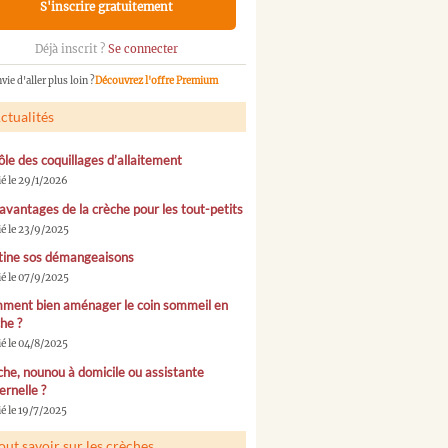
S'inscrire gratuitement
Déjà inscrit ?
Se connecter
vie d'aller plus loin ?
Découvrez l'offre Premium
ctualités
ôle des coquillages d’allaitement
ié le 29/1/2026
avantages de la crèche pour les tout-petits
ié le 23/9/2025
tine sos démangeaisons
ié le 07/9/2025
ment bien aménager le coin sommeil en
he ?
ié le 04/8/2025
he, nounou à domicile ou assistante
rnelle ?
é le 19/7/2025
out savoir sur les crèches