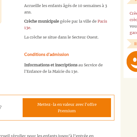
Accueille les enfants âgés de 10 semaines à 3
ans.
Crè
crè
Crèche municipale
gérée par la ville de
Paris
vou
13e
.
gar
La crèche se situe dans le Secteur Ouest.
I
Conditions d'admission
Informations et inscriptions
au Service de
l'Enfance de la Mairie du 13e.
Mettez-la en valeur avec l'offre
?
Premium
cueil régulier pour les enfants jusqu’à l’entrée en