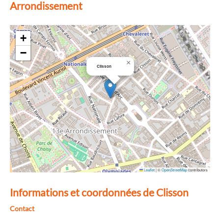
Arrondissement
+
−
×
Clisson
Leaflet
|
©
OpenStreetMap
contributors
Informations et coordonnées de Clisson
Contact