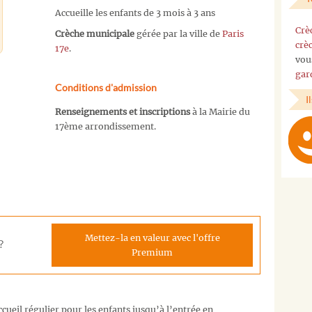
Accueille les enfants de 3 mois à 3 ans
Crè
Crèche municipale
gérée par la ville de
Paris
crè
17e
.
vou
gar
Conditions d'admission
I
Renseignements et inscriptions
à la Mairie du
17ème arrondissement.
Mettez-la en valeur avec l'offre
?
Premium
cueil régulier pour les enfants jusqu’à l’entrée en