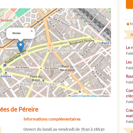
En
×
Péreire
A
Le r
Publ
Les 
Publ
Rou
Publ
Com
crèc
Leaflet
|
©
OpenStreetMap
contributors
Publ
ées de Péreire
Crèc
mate
Informations complémentaires
Publi
Ouvert du lundi au vendredi de 7h30 à 18h30
T