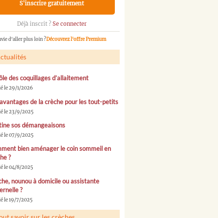
S'inscrire gratuitement
Déjà inscrit ?
Se connecter
vie d'aller plus loin ?
Découvrez l'offre Premium
ctualités
ôle des coquillages d’allaitement
ié le 29/1/2026
avantages de la crèche pour les tout-petits
ié le 23/9/2025
tine sos démangeaisons
ié le 07/9/2025
ment bien aménager le coin sommeil en
he ?
ié le 04/8/2025
he, nounou à domicile ou assistante
rnelle ?
é le 19/7/2025
out savoir sur les crèches