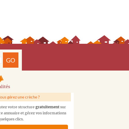
GO
lités
ous gérez une crèche ?
utez votre structure
gratuitement
sur
re annuaire et gérez vos informations
uelques clics.