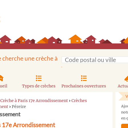
e cherche une crèche à
ueil
Types de crèches
Prochaines ouvertures
Actua
V
›
Crèche à Paris 17e Arrondissement
›
Crèches
ement
›
Péreire
Ajo
not
issement
en q
is 17e Arrondissement