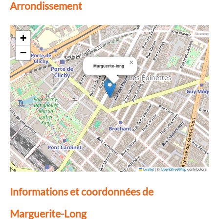
Arrondissement
+
−
×
Marguerite-long
Leaflet
|
©
OpenStreetMap
contributors
Informations et coordonnées de
Marguerite-Long