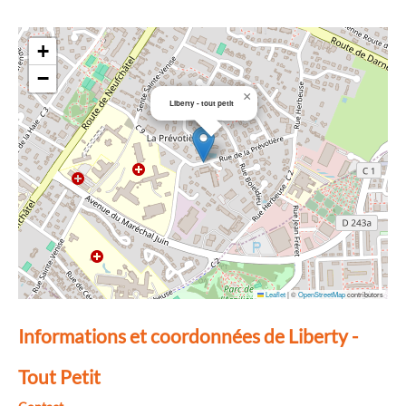
+
−
×
Liberty - tout petit
Leaflet
|
©
OpenStreetMap
contributors
Informations et coordonnées de Liberty -
Tout Petit