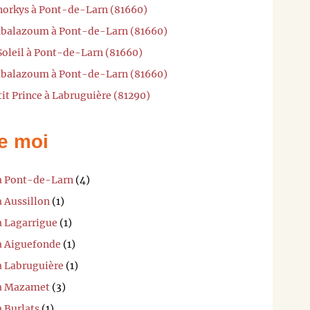
Snorkys à Pont-de-Larn (81660)
mbalazoum à Pont-de-Larn (81660)
 Soleil à Pont-de-Larn (81660)
mbalazoum à Pont-de-Larn (81660)
tit Prince à Labruguière (81290)
e moi
 à Pont-de-Larn
(4)
à Aussillon
(1)
à Lagarrigue
(1)
 à Aiguefonde
(1)
à Labruguière
(1)
 à Mazamet
(3)
à Burlats
(1)