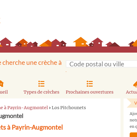
e cherche une crèche à
ueil
Types de crèches
Prochaines ouvertures
Actua
V
he à Payrin-Augmontel
›
Los Pitchounets
Ajo
Augmontel
not
ts à Payrin-Augmontel
en q