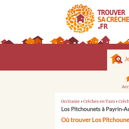
J
Acc
Occitanie
›
Crèches en Tarn
›
Crèc
Los Pitchounets à Payrin-
Où trouver Los Pitchoune