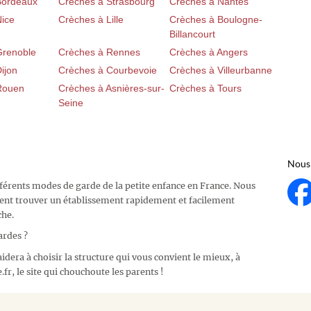
Bordeaux
Crèches à Strasbourg
Crèches à Nantes
Nice
Crèches à Lille
Crèches à Boulogne-
Billancourt
Grenoble
Crèches à Rennes
Crèches à Angers
ijon
Crèches à Courbevoie
Crèches à Villeurbanne
Rouen
Crèches à Asnières-sur-
Crèches à Tours
Seine
Nous 
fférents modes de garde de la petite enfance en France. Nous
ent trouver un établissement rapidement et facilement
che.
ardes ?
idera à choisir la structure qui vous convient le mieux, à
fr, le site qui chouchoute les parents !