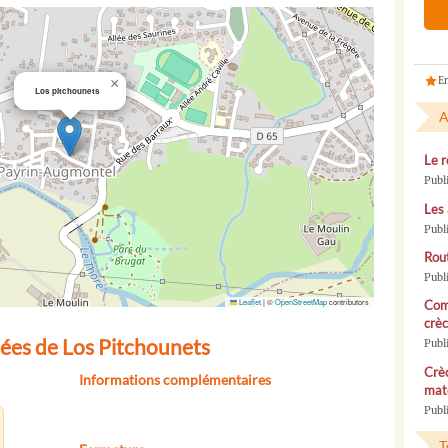
En
×
Los pitchounets
A
Le r
Publ
Les 
Publ
Rou
Publ
Leaflet
|
©
OpenStreetMap
contributors
Com
crèc
ées de Los Pitchounets
Publ
Crèc
Informations complémentaires
mate
Publi
T