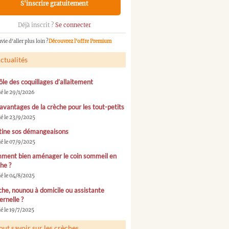
S'inscrire gratuitement
Déjà inscrit ?
Se connecter
vie d'aller plus loin ?
Découvrez l'offre Premium
ctualités
ôle des coquillages d’allaitement
ié le 29/1/2026
avantages de la crèche pour les tout-petits
ié le 23/9/2025
tine sos démangeaisons
ié le 07/9/2025
ment bien aménager le coin sommeil en
he ?
ié le 04/8/2025
he, nounou à domicile ou assistante
rnelle ?
é le 19/7/2025
out savoir sur les crèches