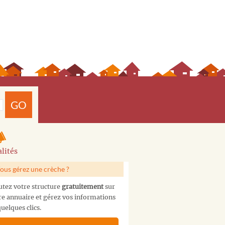
GO
lités
ous gérez une crèche ?
utez votre structure
gratuitement
sur
re annuaire et gérez vos informations
uelques clics.