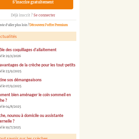
S'inscrire gratuitement
Déjà inscrit ?
Se connecter
vie d'aller plus loin ?
Découvrez l'offre Premium
ctualités
ôle des coquillages d’allaitement
ié le 29/1/2026
avantages de la crèche pour les tout-petits
ié le 23/9/2025
tine sos démangeaisons
ié le 07/9/2025
ment bien aménager le coin sommeil en
he ?
ié le 04/8/2025
he, nounou à domicile ou assistante
rnelle ?
é le 19/7/2025
out savoir sur les crèches