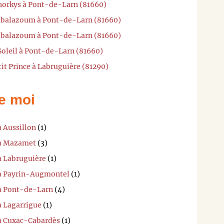
Snorkys à Pont-de-Larn (81660)
mbalazoum à Pont-de-Larn (81660)
mbalazoum à Pont-de-Larn (81660)
 Soleil à Pont-de-Larn (81660)
tit Prince à Labruguière (81290)
e moi
à Aussillon
(1)
 à Mazamet
(3)
à Labruguière
(1)
 à Payrin-Augmontel
(1)
 à Pont-de-Larn
(4)
à Lagarrigue
(1)
 à Cuxac-Cabardès
(1)