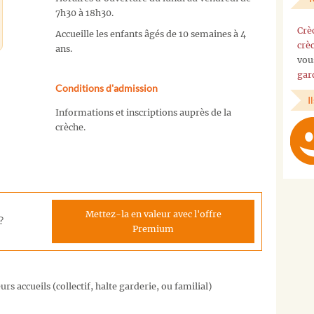
7h30 à 18h30.
Crè
Accueille les enfants âgés de 10 semaines à 4
crè
ans.
vou
gar
Conditions d'admission
I
Informations et inscriptions auprès de la
crèche.
Mettez-la en valeur avec l'offre
?
Premium
rs accueils (collectif, halte garderie, ou familial)