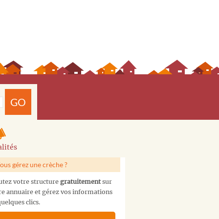
GO
lités
ous gérez une crèche ?
utez votre structure
gratuitement
sur
re annuaire et gérez vos informations
uelques clics.