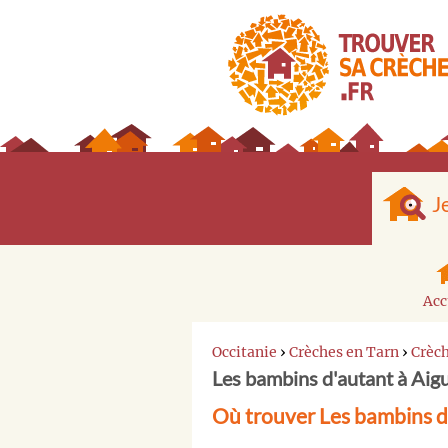
J
Acc
Occitanie
›
Crèches en Tarn
›
Crèc
Les bambins d'autant à Aig
Où trouver Les bambins d