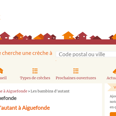
e cherche une crèche à
ueil
Types de crèches
Prochaines ouvertures
Actua
V
he à Aiguefonde
›
Les bambins d'autant
Ajo
uefonde
not
'autant à Aiguefonde
en q