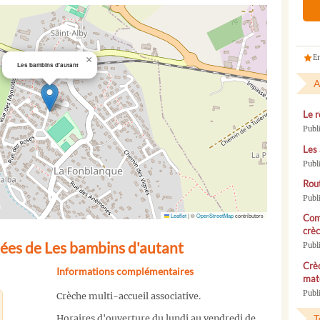
En
×
Les bambins d'autant
A
Le r
Publ
Les 
Publ
Rou
Publ
Leaflet
|
©
OpenStreetMap
contributors
Com
crèc
ées de Les bambins d'autant
Publ
Crèc
Informations complémentaires
mate
Publi
Crèche multi-accueil associative.
T
Horaires d'ouverture du lundi au vendredi de