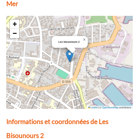
Mer
+
−
×
Les bisounours 2
Leaflet
|
©
OpenStreetMap
contributors
Informations et coordonnées de Les
Bisounours 2