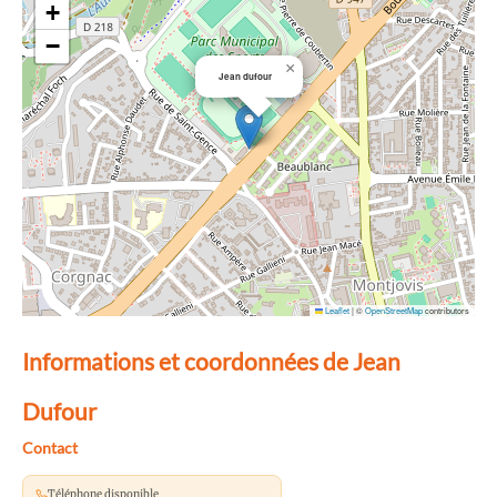
+
−
×
Jean dufour
Leaflet
|
©
OpenStreetMap
contributors
Informations et coordonnées de Jean
Dufour
Contact
Téléphone disponible