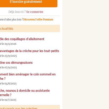
S'inscrire gratuitement
Déjà inscrit ?
Se connecter
vie d'aller plus loin ?
Découvrez l'offre Premium
ctualités
ôle des coquillages d’allaitement
ié le 29/1/2026
avantages de la crèche pour les tout-petits
ié le 23/9/2025
tine sos démangeaisons
ié le 07/9/2025
ment bien aménager le coin sommeil en
he ?
ié le 04/8/2025
he, nounou à domicile ou assistante
rnelle ?
é le 19/7/2025
out savoir sur les crèches