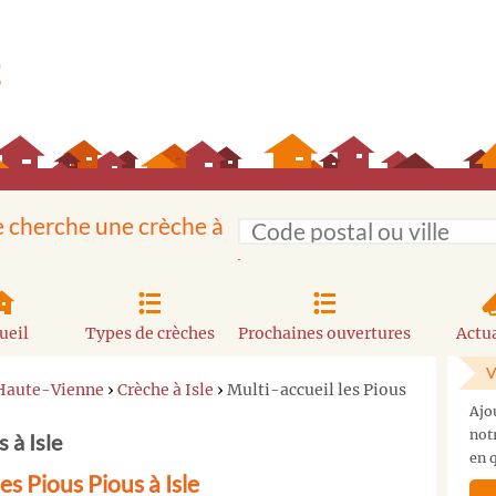
e cherche une crèche à
ueil
Types de crèches
Prochaines ouvertures
Actua
V
 Haute-Vienne
›
Crèche à Isle
›
Multi-accueil les Pious
Ajo
not
 à Isle
en q
es Pious Pious à Isle