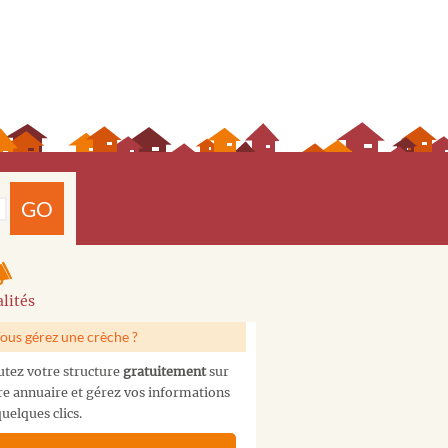
GO
lités
ous gérez une crèche ?
utez votre structure
gratuitement
sur
re annuaire et gérez vos informations
uelques clics.