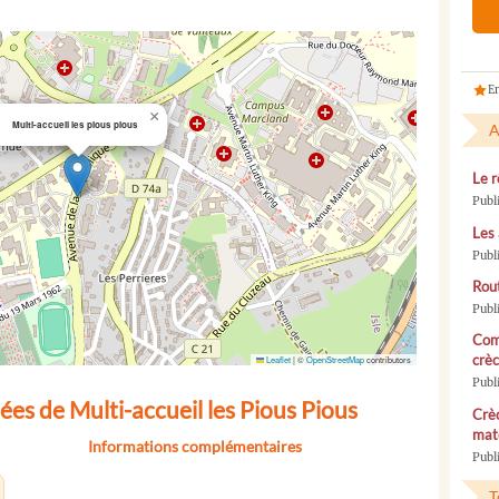
En
×
Multi-accueil les pious pious
A
Le r
Publ
Les 
Publ
Rou
Publ
Com
crèc
Leaflet
|
©
OpenStreetMap
contributors
Publ
es de Multi-accueil les Pious Pious
Crèc
mate
Informations complémentaires
Publi
T