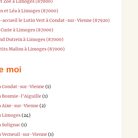
et Zoé à Limoges (87000)
en et Léa à Limoges (87000)
-accueil le Lutin Vert à Condat-sur-Vienne (87920)
t Curie à Limoges (87000)
nd Dutreix à Limoges (87000)
'tits Malins à Limoges (87000)
e moi
 à Condat-sur-Vienne
(1)
à Bosmie-l'Aiguille
(1)
 à Aixe-sur-Vienne
(2)
 à Limoges
(24)
à Solignac
(1)
 à Verneuil-sur-Vienne
(1)