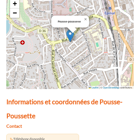
+
−
×
Pousse-poussette
Leaflet
|
©
OpenStreetMap
contributors
Informations et coordonnées de Pousse-
Poussette
Contact
Téléphone disponible