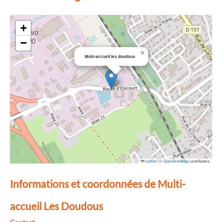
+
−
×
Multi-accueil les doudous
Leaflet
|
©
OpenStreetMap
contributors
Informations et coordonnées de Multi-
accueil Les Doudous