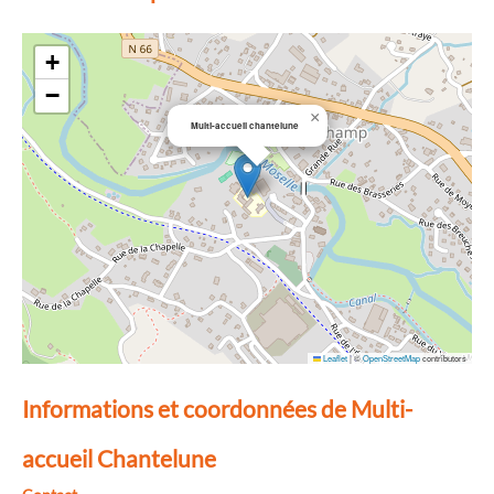
+
−
×
Multi-accueil chantelune
Leaflet
|
©
OpenStreetMap
contributors
Informations et coordonnées de Multi-
accueil Chantelune