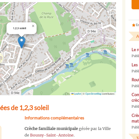
En
×
1,2,3 soleil
A
Le r
Publ
Les 
Publ
Rou
Publ
Leaflet
|
©
OpenStreetMap
contributors
Com
crèc
es de 1,2,3 soleil
Publ
Crèc
Informations complémentaires
mate
Publi
Crèche familiale municipale
gérée par la Ville
de
Boussy-Saint-Antoine
.
T