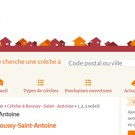
e cherche une crèche à
ueil
Types de crèches
Prochaines ouvertures
Actua
V
ne
›
Crèche à Boussy-Saint-Antoine
›
1,2,3 soleil
Ajo
-Antoine
not
 Boussy-Saint-Antoine
en q