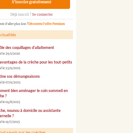
S'inscrire gratuitement
Déjà inscrit ?
Se connecter
vie d'aller plus loin ?
Découvrez l'offre Premium
ctualités
ôle des coquillages d’allaitement
ié le 29/1/2026
avantages de la crèche pour les tout-petits
ié le 23/9/2025
tine sos démangeaisons
ié le 07/9/2025
ment bien aménager le coin sommeil en
he ?
ié le 04/8/2025
he, nounou à domicile ou assistante
rnelle ?
é le 19/7/2025
out savoir sur les crèches