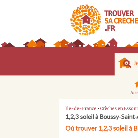
J
Acc
Île-de-France
›
Crèches en Esson
1,2,3 soleil à Boussy-Saint
Où trouver 1,2,3 soleil à