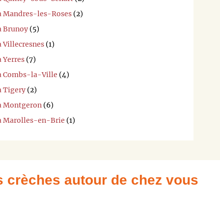
 à Mandres-les-Roses
(2)
à Brunoy
(5)
 Villecresnes
(1)
à Yerres
(7)
 à Combs-la-Ville
(4)
à Tigery
(2)
 à Montgeron
(6)
 à Marolles-en-Brie
(1)
es crèches autour de chez vous