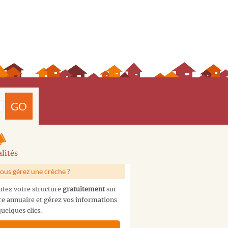
GO
lités
ous gérez une crèche ?
utez votre structure
gratuitement
sur
re annuaire et gérez vos informations
uelques clics.