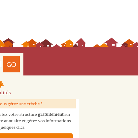
GO
lités
ous gérez une crèche ?
utez votre structure
gratuitement
sur
re annuaire et gérez vos informations
uelques clics.