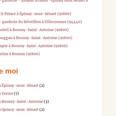
-garderie - Johann Strauss -Epinay sous Sénart à
tit Prince à Épinay-sous-Sénart (91860)
-garderie du Réveillon à Villecresnes (94440)
 soleil à Boussy-Saint-Antoine (91800)
oboggan à Boussy-Saint-Antoine (91800)
oupie à Boussy-Saint-Antoine (91800)
utins à Brunoy (91800)
e moi
 à Épinay-sous-Sénart
(2)
à Yerres
(7)
 à Boussy-Saint-Antoine
(3)
 à Quincy-sous-Sénart
(2)