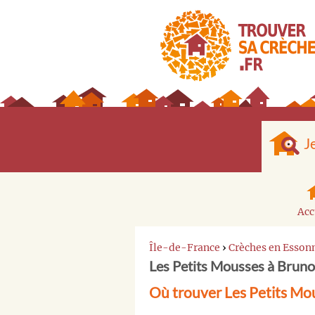
J
Acc
Île-de-France
›
Crèches en Esson
Les Petits Mousses à Brun
Où trouver Les Petits Mo