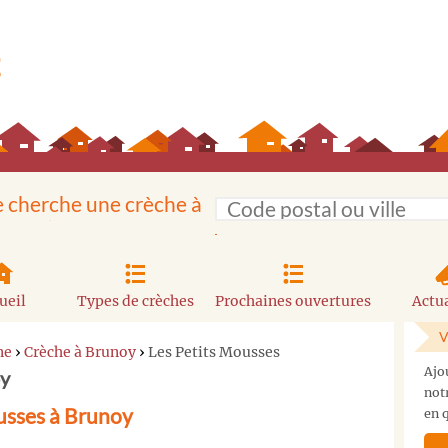
e cherche une crèche à
ueil
Types de crèches
Prochaines ouvertures
Actua
V
ne
›
Crèche à Brunoy
›
Les Petits Mousses
Ajo
oy
not
usses à Brunoy
en q