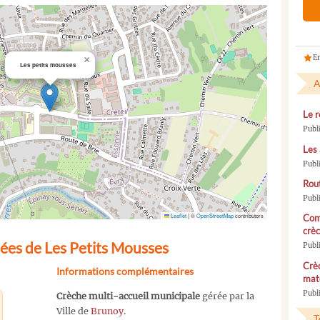
En
×
Les petits mousses
A
Le r
Publ
Les 
Publ
Rou
Publ
Leaflet
|
©
OpenStreetMap
contributors
Com
crèc
ées de Les Petits Mousses
Publ
Crèc
Informations complémentaires
mate
Publi
Crèche multi-accueil municipale
gérée par la
Ville de
Brunoy
.
T