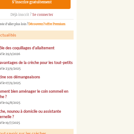
S'inscrire gratuitement
Déjà inscrit ?
Se connecter
vie d'aller plus loin ?
Découvrez l'offre Premium
ctualités
ôle des coquillages d’allaitement
ié le 29/1/2026
avantages de la crèche pour les tout-petits
ié le 23/9/2025
tine sos démangeaisons
ié le 07/9/2025
ment bien aménager le coin sommeil en
he ?
ié le 04/8/2025
he, nounou à domicile ou assistante
rnelle ?
é le 19/7/2025
out savoir sur les crèches