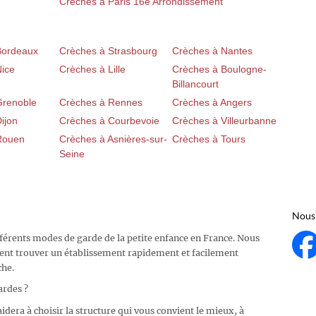
Crèches à Paris 16e Arrondissement
Bordeaux
Crèches à Strasbourg
Crèches à Nantes
Nice
Crèches à Lille
Crèches à Boulogne-
Billancourt
Grenoble
Crèches à Rennes
Crèches à Angers
ijon
Crèches à Courbevoie
Crèches à Villeurbanne
Rouen
Crèches à Asnières-sur-
Crèches à Tours
Seine
Nous 
fférents modes de garde de la petite enfance en France. Nous
ent trouver un établissement rapidement et facilement
che.
ardes ?
idera à choisir la structure qui vous convient le mieux, à