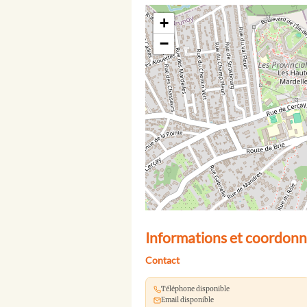
+
−
Informations et coordonn
Contact
Téléphone disponible
Email disponible