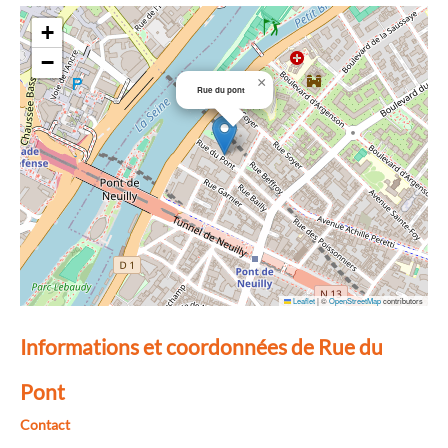
+
−
×
Rue du pont
Leaflet
|
©
OpenStreetMap
contributors
Informations et coordonnées de Rue du
Pont
Contact