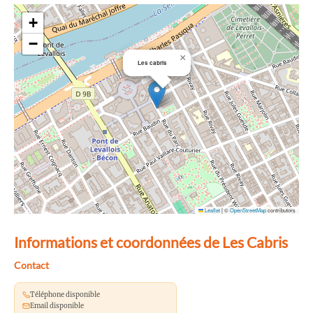
+
−
×
Les cabris
Leaflet
|
©
OpenStreetMap
contributors
Informations et coordonnées de Les Cabris
Contact
Téléphone disponible
Email disponible