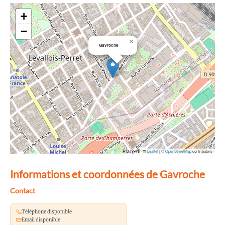
+
−
×
Gavroche
Leaflet
|
©
OpenStreetMap
contributors
Informations et coordonnées de Gavroche
Contact
Téléphone disponible
Email disponible