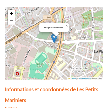
+
−
×
Les petits mariniers
Leaflet
|
©
OpenStreetMap
contributors
Informations et coordonnées de Les Petits
Mariniers