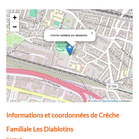
+
−
×
Crèche familiale les diablotins
Leaflet
|
©
OpenStreetMap
contributors
Informations et coordonnées de Crèche
Familiale Les Diablotins