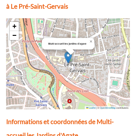
à Le Pré-Saint-Gervais
+
−
×
Multi-accueil les jardins d'agate
Leaflet
|
©
OpenStreetMap
contributors
Informations et coordonnées de Multi-
accueil les Jardins d'Agate