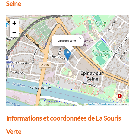
Seine
+
−
×
La souris verte
Leaflet
|
©
OpenStreetMap
contributors
Informations et coordonnées de La Souris
Verte