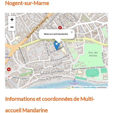
Nogent-sur-Marne
+
−
×
Multi-accueil mandarine
Leaflet
|
©
OpenStreetMap
contributors
Informations et coordonnées de Multi-
accueil Mandarine