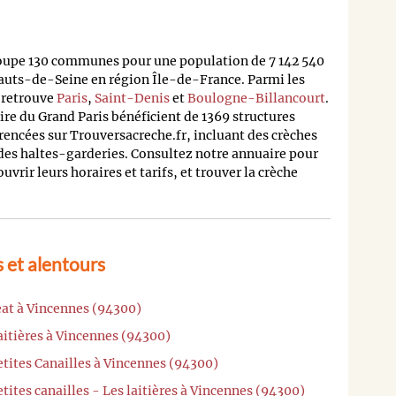
oupe 130 communes pour une population de 7 142 540
auts-de-Seine en région Île-de-France. Parmi les
n retrouve
Paris
,
Saint-Denis
et
Boulogne-Billancourt
.
oire du Grand Paris bénéficient de 1369 structures
rencées sur Trouversacreche.fr, incluant des crèches
 des haltes-garderies. Consultez notre annuaire pour
rir leurs horaires et tarifs, et trouver la crèche
 et alentours
eat à Vincennes (94300)
aitières à Vincennes (94300)
etites Canailles à Vincennes (94300)
tites canailles - Les laitières à Vincennes (94300)