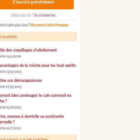
S'inscrire gratuitement
Déjà inscrit ?
Se connecter
vie d'aller plus loin ?
Découvrez l'offre Premium
ctualités
ôle des coquillages d’allaitement
ié le 29/1/2026
avantages de la crèche pour les tout-petits
ié le 23/9/2025
tine sos démangeaisons
ié le 07/9/2025
ment bien aménager le coin sommeil en
he ?
ié le 04/8/2025
he, nounou à domicile ou assistante
rnelle ?
é le 19/7/2025
out savoir sur les crèches