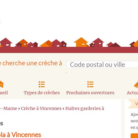
e cherche une crèche à
ueil
Types de crèches
Prochaines ouvertures
Actua
V
de-Marne
›
Crèche à Vincennes
›
Haltes garderies à
Ajo
not
es
en q
ola à Vincennes