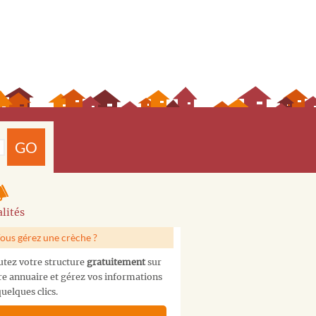
GO
lités
ous gérez une crèche ?
utez votre structure
gratuitement
sur
re annuaire et gérez vos informations
uelques clics.