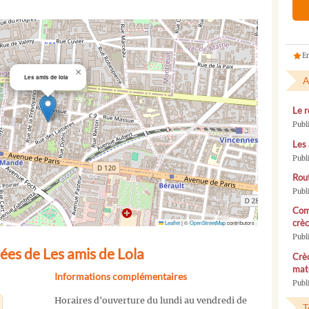
En
×
Les amis de lola
A
Le r
Publ
Les 
Publ
Rou
Publ
Com
crèc
Leaflet
|
©
OpenStreetMap
contributors
Publ
ées de Les amis de Lola
Crèc
mate
Informations complémentaires
Publi
Horaires d'ouverture du lundi au vendredi de
T