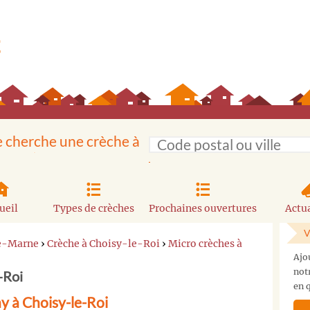
e cherche une crèche à
ueil
Types de crèches
Prochaines ouvertures
Actua
V
de-Marne
›
Crèche à Choisy-le-Roi
›
Micro crèches à
Ajo
not
-Roi
en q
y à Choisy-le-Roi