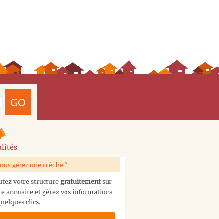
GO
lités
ous gérez une crèche ?
utez votre structure
gratuitement
sur
re annuaire et gérez vos informations
uelques clics.