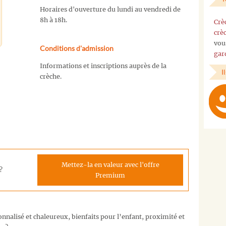
Horaires d'ouverture du lundi au vendredi de
8h à 18h.
Crè
crè
vou
Conditions d'admission
gar
Informations et inscriptions auprès de la
I
crèche.
Mettez-la en valeur avec l'offre
?
Premium
nalisé et chaleureux, bienfaits pour l’enfant, proximité et