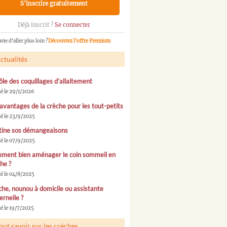
S'inscrire gratuitement
Déjà inscrit ?
Se connecter
vie d'aller plus loin ?
Découvrez l'offre Premium
ctualités
ôle des coquillages d’allaitement
ié le 29/1/2026
avantages de la crèche pour les tout-petits
ié le 23/9/2025
tine sos démangeaisons
ié le 07/9/2025
ment bien aménager le coin sommeil en
he ?
ié le 04/8/2025
he, nounou à domicile ou assistante
rnelle ?
é le 19/7/2025
out savoir sur les crèches