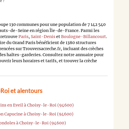
e ?
oupe 130 communes pour une population de 7 142 540
auts-de-Seine en région Île-de-France. Parmi les
n retrouve
Paris
,
Saint-Denis
et
Boulogne-Billancourt
.
oire du Grand Paris bénéficient de 1380 structures
rencées sur Trouversacreche.fr, incluant des crèches
 des haltes-garderies. Consultez notre annuaire pour
rir leurs horaires et tarifs, et trouver la crèche
Roi et alentours
ins en Eveil à Choisy-le-Roi (94600)
on Capucine à Choisy-le-Roi (94600)
Gondoles à Choisy-le-Roi (94600)