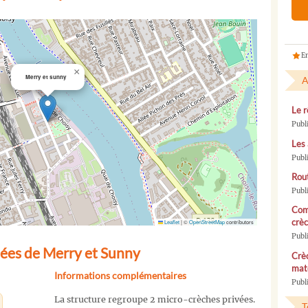
En
×
Merry et sunny
A
Le r
Publ
Les 
Publ
Rou
Publ
Com
crèc
Leaflet
|
©
OpenStreetMap
contributors
Publ
ées de Merry et Sunny
Crèc
mate
Informations complémentaires
Publi
La structure regroupe 2 micro-crèches privées.
T