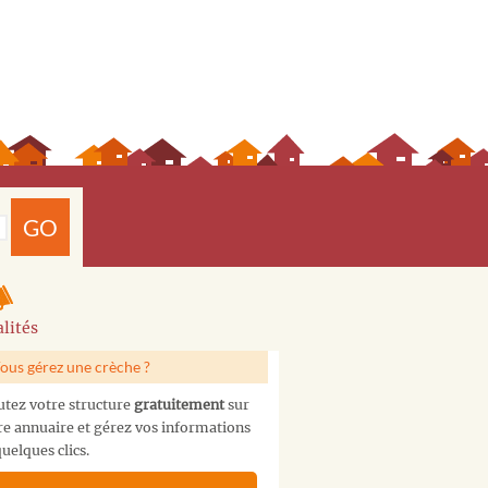
GO
lités
ous gérez une crèche ?
utez votre structure
gratuitement
sur
re annuaire et gérez vos informations
uelques clics.