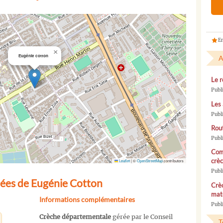
En
×
Eugénie cotton
A
Le r
Publ
Les 
Publ
Rou
Publ
Com
crèc
Leaflet
|
©
OpenStreetMap
contributors
Publ
ées de Eugénie Cotton
Crèc
mate
Informations complémentaires
Publi
Crèche départementale
gérée par le Conseil
T