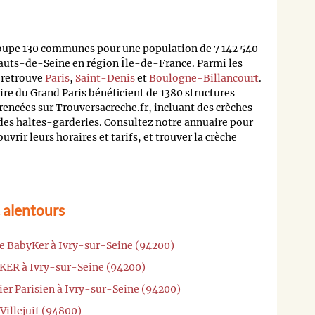
oupe 130 communes pour une population de 7 142 540
auts-de-Seine en région Île-de-France. Parmi les
n retrouve
Paris
,
Saint-Denis
et
Boulogne-Billancourt
.
oire du Grand Paris bénéficient de 1380 structures
rencées sur Trouversacreche.fr, incluant des crèches
 des haltes-garderies. Consultez notre annuaire pour
rir leurs horaires et tarifs, et trouver la crèche
t alentours
he BabyKer à Ivry-sur-Seine (94200)
YKER à Ivry-sur-Seine (94200)
ier Parisien à Ivry-sur-Seine (94200)
Villejuif (94800)