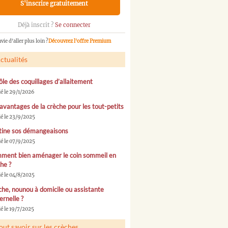
S'inscrire gratuitement
Déjà inscrit ?
Se connecter
vie d'aller plus loin ?
Découvrez l'offre Premium
ctualités
ôle des coquillages d’allaitement
ié le 29/1/2026
avantages de la crèche pour les tout-petits
ié le 23/9/2025
tine sos démangeaisons
ié le 07/9/2025
ment bien aménager le coin sommeil en
he ?
ié le 04/8/2025
he, nounou à domicile ou assistante
rnelle ?
é le 19/7/2025
out savoir sur les crèches