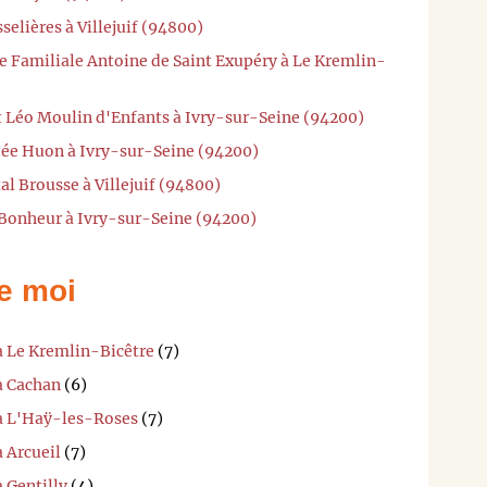
selières à Villejuif (94800)
e Familiale Antoine de Saint Exupéry à Le Kremlin-
t Léo Moulin d'Enfants à Ivry-sur-Seine (94200)
dée Huon à Ivry-sur-Seine (94200)
al Brousse à Villejuif (94800)
 Bonheur à Ivry-sur-Seine (94200)
e moi
à Le Kremlin-Bicêtre
(7)
à Cachan
(6)
 à L'Haÿ-les-Roses
(7)
à Arcueil
(7)
 Gentilly
(4)