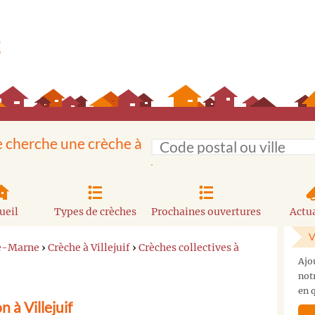
e cherche une crèche à
ueil
Types de crèches
Prochaines ouvertures
Actua
V
de-Marne
›
Crèche à Villejuif
›
Crèches collectives à
Ajo
not
en q
 à Villejuif