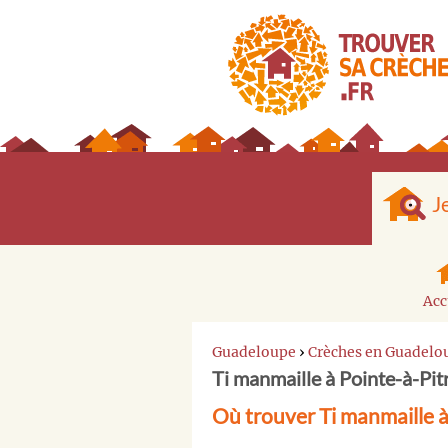
J
Acc
Guadeloupe
›
Crèches en Guadelo
Ti manmaille à Pointe-à-Pit
Où trouver Ti manmaille à