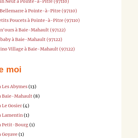
in Neuf à Pointe-à-Pitre (97110)
 Bellemarre à Pointe-à-Pitre (97110)
etits Poucets à Pointe-à-Pitre (97110)
un'ours à Baie-Mahault (97122)
ibaby à Baie-Mahault (97122)
ino Village à Baie-Mahault (97122)
e moi
 à Les Abymes
(13)
 à Baie-Mahault
(8)
à Le Gosier
(4)
 à Lamentin
(1)
à Petit-Bourg
(1)
à Goyave
(1)