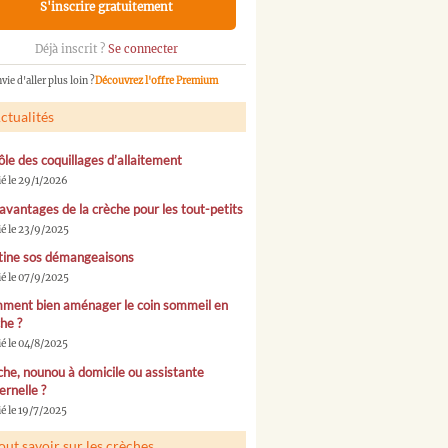
S'inscrire gratuitement
Déjà inscrit ?
Se connecter
vie d'aller plus loin ?
Découvrez l'offre Premium
ctualités
ôle des coquillages d’allaitement
ié le 29/1/2026
avantages de la crèche pour les tout-petits
ié le 23/9/2025
tine sos démangeaisons
ié le 07/9/2025
ment bien aménager le coin sommeil en
he ?
ié le 04/8/2025
he, nounou à domicile ou assistante
rnelle ?
é le 19/7/2025
out savoir sur les crèches