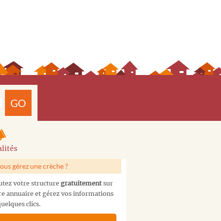
GO
lités
ous gérez une crèche ?
utez votre structure
gratuitement
sur
re annuaire et gérez vos informations
uelques clics.