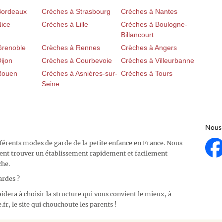
Bordeaux
Crèches à Strasbourg
Crèches à Nantes
Nice
Crèches à Lille
Crèches à Boulogne-
Billancourt
Grenoble
Crèches à Rennes
Crèches à Angers
ijon
Crèches à Courbevoie
Crèches à Villeurbanne
Rouen
Crèches à Asnières-sur-
Crèches à Tours
Seine
Nous 
fférents modes de garde de la petite enfance en France. Nous
ent trouver un établissement rapidement et facilement
che.
ardes ?
idera à choisir la structure qui vous convient le mieux, à
fr, le site qui chouchoute les parents !