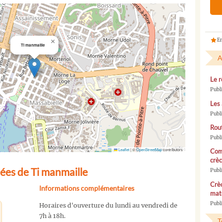
En
×
Ti manmaille
A
Le r
Publ
Les 
Publ
Rou
Publ
Leaflet
|
©
OpenStreetMap
contributors
Com
crèc
ées de Ti manmaille
Publ
Crèc
Informations complémentaires
mate
Publi
Horaires d'ouverture du lundi au vendredi de
7h à 18h.
T