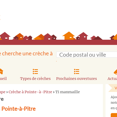
e cherche une crèche à
ueil
Types de crèches
Prochaines ouvertures
Actua
V
upe
›
Crèche à Pointe-à-Pitre
›
Ti manmaille
Ajo
re
not
 Pointe-à-Pitre
en q