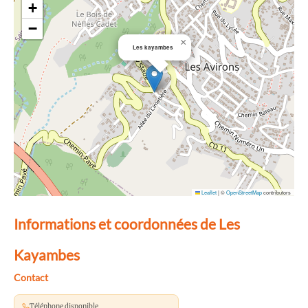
+
−
×
Les kayambes
Leaflet
|
©
OpenStreetMap
contributors
Informations et coordonnées de Les
Kayambes
Contact
Téléphone disponible