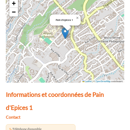
+
−
×
Pain d'epices 1
Leaflet
|
©
OpenStreetMap
contributors
Informations et coordonnées de Pain
d'Epices 1
Contact
Téléphone disponible