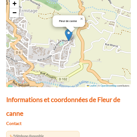
+
−
×
Fleur de canne
Leaflet
|
©
OpenStreetMap
contributors
Informations et coordonnées de Fleur de
canne
Contact
Téléphone disponible