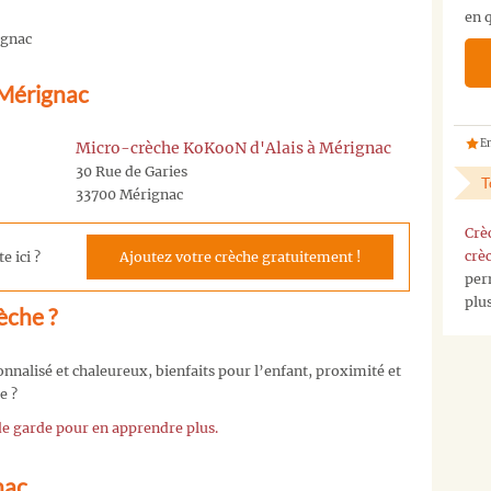
en q
pas
ignac
la
crèche
 Mérignac
que
vous
cherchez
En
Micro-crèche KoKooN d'Alais à Mérignac
?
30 Rue de Garies
T
Vous
33700 Mérignac
pouvez
Crè
nous
crè
e ici ?
Ajoutez votre crèche gratuitement !
contacter
per
sur
plu
notre
èche ?
page
contact
,
nalisé et chaleureux, bienfaits pour l’enfant, proximité et
ou
e ?
nous
envoyez
 de garde pour en apprendre plus.
nous
un
nac
mail