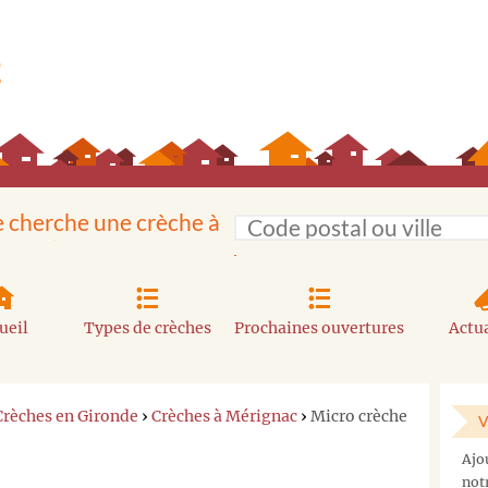
e cherche une crèche à
ueil
Types de crèches
Prochaines ouvertures
Actua
Crèches en Gironde
›
Crèches à Mérignac
›
Micro crèche
V
Vous
Ajo
ne
not
trouvez