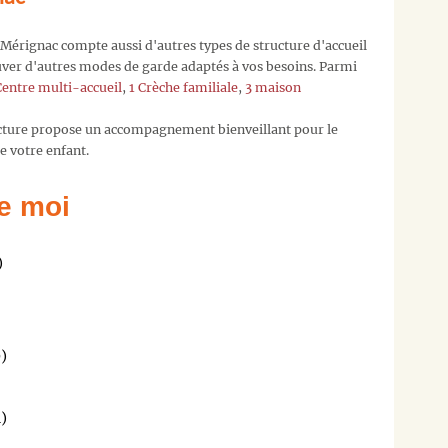
à
contact[a]
e Mérignac compte aussi d'autres types de structure d'accueil
en
ouver d'autres modes de garde adaptés à vos besoins. Parmi
nous
Centre multi-accueil
,
1 Crèche familiale
,
3 maison
précisant
la
ucture propose un accompagnement bienveillant pour le
crèche
 votre enfant.
qui
vous
e moi
intéresse,
nous
l'ajoutero
)
!
Vous
pouvez
également
)
nous
laisser
votre
1)
adresse
mail,