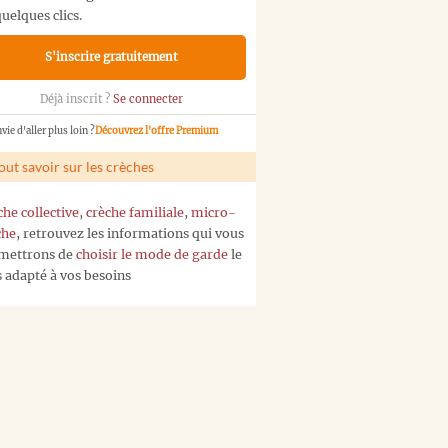
uelques clics.
S'inscrire gratuitement
Déjà inscrit ?
Se connecter
vie d'aller plus loin ?
Découvrez l'offre Premium
out savoir sur les crèches
che collective
,
crèche familiale
,
micro-
che
, retrouvez les informations qui vous
mettrons de
choisir le mode de garde
le
s adapté à vos besoins