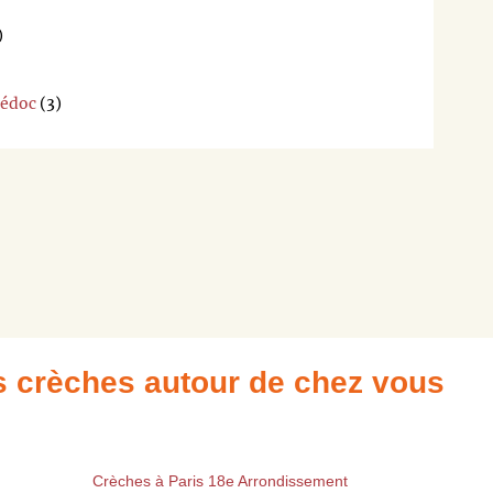
pour
)
que
nous
puissions
Médoc
(3)
vous
en
tenir
informer.
Merci,
L'équipe
de
trouversac
es crèches autour de chez vous
Crèches à Paris 18e Arrondissement