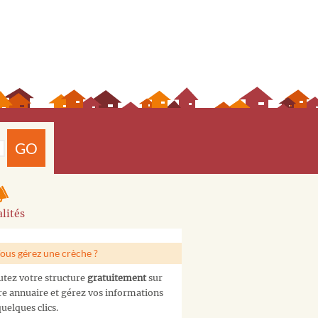
GO
lités
ous gérez une crèche ?
utez votre structure
gratuitement
sur
re annuaire et gérez vos informations
uelques clics.