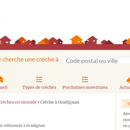
e cherche une crèche à
ueil
Types de crèches
Prochaines ouvertures
Actua
Crèches en Gironde
›
Crèche à Gradignan
V
Ajo
not
nt référencés à Gradignan
en q