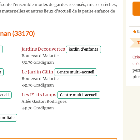
sente l'ensemble modes de gardes recensés, micro-crèches,
maternelles et autres lieux d'accueil de la petite enfance de
gnan (33170)
En
T
Jardins Decouvertes
jardin d'enfants
Boulevard Malartic
Crè
33170 Gradignan
crè
per
Le Jardin Câlin
e
Centre multi-accueil
plu
Boulevard Malartic
33170 Gradignan
Les P'tits Loups
cueil
Centre multi-accueil
Allée Gaston Rodrigues
33170 Gradignan
amiliale