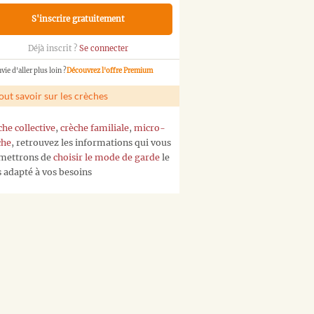
S'inscrire gratuitement
Déjà inscrit ?
Se connecter
vie d'aller plus loin ?
Découvrez l'offre Premium
out savoir sur les crèches
che collective
,
crèche familiale
,
micro-
che
, retrouvez les informations qui vous
mettrons de
choisir le mode de garde
le
s adapté à vos besoins