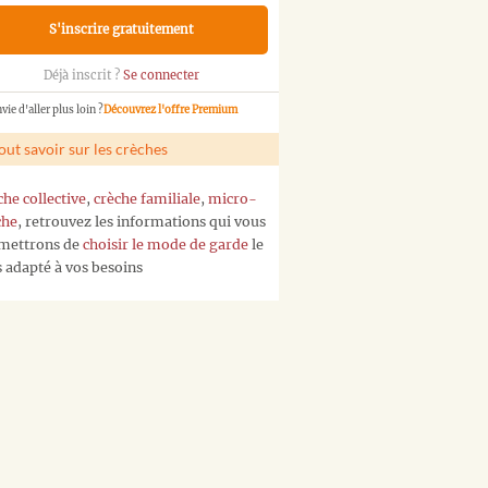
S'inscrire gratuitement
Déjà inscrit ?
Se connecter
vie d'aller plus loin ?
Découvrez l'offre Premium
out savoir sur les crèches
che collective
,
crèche familiale
,
micro-
che
, retrouvez les informations qui vous
mettrons de
choisir le mode de garde
le
s adapté à vos besoins