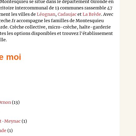
ontesquieu se situe dans le département Gironde en
erritoire intercommunal de 13 communes rassemble 47
ent les villes de
Léognan
,
Cadaujac
et
La Brède
. Avec
creche.fr accompagne les familles de Montesquieu
rde. Crèche collective, micro-crèche, halte-garderie
tes les options disponibles et trouvez l'établissement
lle.
e moi
'Ornon
(13)
)
et-Meynac
(1)
nde
(1)