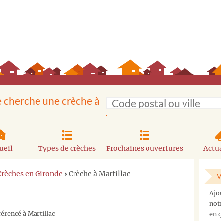
e cherche une crèche à
ueil
Types de crèches
Prochaines ouvertures
Actua
Crèches en Gironde
›
Crèche à Martillac
V
Ajo
not
férencé à Martillac
en q