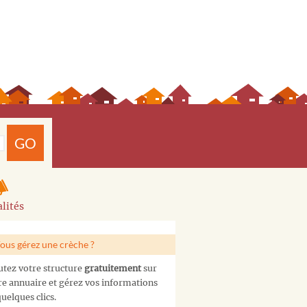
GO
lités
ous gérez une crèche ?
utez votre structure
gratuitement
sur
re annuaire et gérez vos informations
uelques clics.