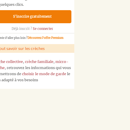
uelques clics.
S'inscrire gratuitement
Déjà inscrit ?
Se connecter
vie d'aller plus loin ?
Découvrez l'offre Premium
out savoir sur les crèches
che collective
,
crèche familiale
,
micro-
che
, retrouvez les informations qui vous
mettrons de
choisir le mode de garde
le
s adapté à vos besoins