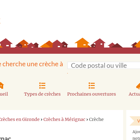
e cherche une crèche à
ueil
Types de crèches
Prochaines ouvertures
Actua
Crèches en Gironde
›
Crèches à Mérignac
›
Crèche
V
Vous
Ajo
ne
gnac
not
trouvez