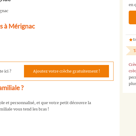
en q
pas
ignac
la
crèche
es à Mérignac
que
vous
cherchez
En
?
T
Vous
pouvez
Crè
nous
crè
e ici ?
Ajoutez votre crèche gratuitement !
contacter
per
sur
plu
notre
miliale ?
page
contact
,
e et personnalisé, et que votre petit découvre la
ou
miliale vous tend les bras !
nous
envoyez
nous
un
mail