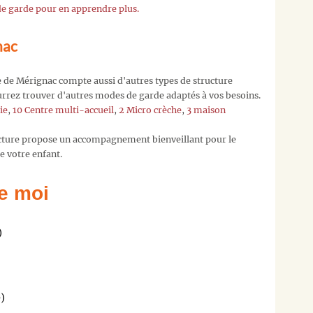
 de garde pour en apprendre plus.
à
contact[a]
nac
en
nous
précisant
lle de Mérignac compte aussi d'autres types de structure
la
ourrez trouver d'autres modes de garde adaptés à vos besoins.
crèche
ie
,
10 Centre multi-accueil
,
2 Micro crèche
,
3 maison
qui
vous
ucture propose un accompagnement bienveillant pour le
intéresse,
 votre enfant.
nous
l'ajoutero
e moi
!
Vous
pouvez
)
également
nous
laisser
votre
)
adresse
mail,