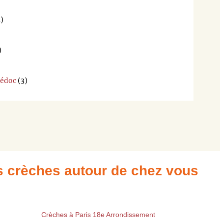
pour
1)
que
nous
puissions
)
vous
en
tenir
Médoc
(3)
informer.
Merci,
L'équipe
de
trouversac
es crèches autour de chez vous
Crèches à Paris 18e Arrondissement