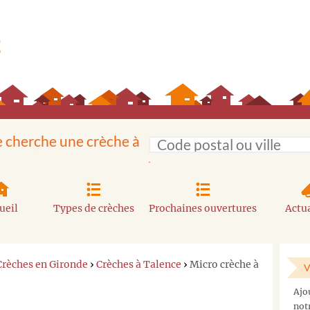
e cherche une crèche à
ueil
Types de crèches
Prochaines ouvertures
Actua
Crèches en Gironde
›
Crèches à Talence
›
Micro crèche à
V
Vous
Ajo
ne
not
trouvez