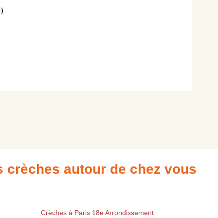
pour
)
que
nous
puissions
vous
en
tenir
informer.
Merci,
L'équipe
de
trouversac
es crèches autour de chez vous
Crèches à Paris 18e Arrondissement