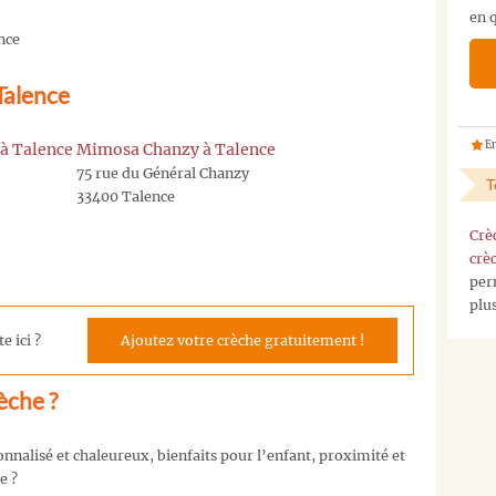
en q
pas
nce
la
crèche
Talence
que
vous
cherchez
En
à Talence
Mimosa Chanzy à Talence
?
75 rue du Général Chanzy
T
Vous
33400 Talence
pouvez
Crè
nous
crè
contacter
per
sur
plu
notre
page
e ici ?
Ajoutez votre crèche gratuitement !
contact
,
ou
èche ?
nous
envoyez
nous
nalisé et chaleureux, bienfaits pour l’enfant, proximité et
un
e ?
mail