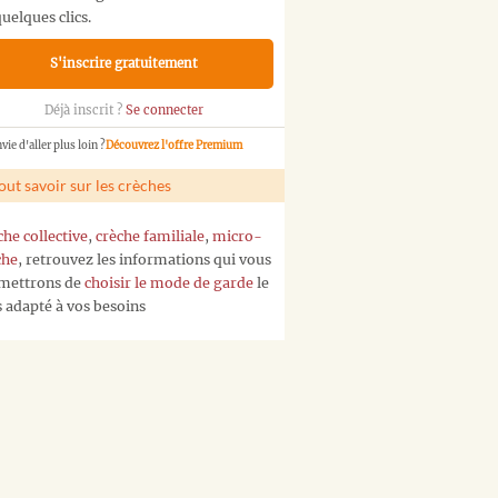
uelques clics.
S'inscrire gratuitement
Déjà inscrit ?
Se connecter
vie d'aller plus loin ?
Découvrez l'offre Premium
out savoir sur les crèches
che collective
,
crèche familiale
,
micro-
che
, retrouvez les informations qui vous
mettrons de
choisir le mode de garde
le
s adapté à vos besoins