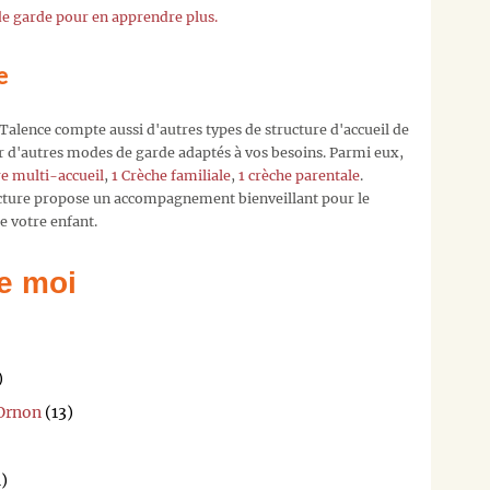
 de garde pour en apprendre plus.
à
contact[a]
en
e
nous
précisant
e Talence compte aussi d'autres types de structure d'accueil de
la
er d'autres modes de garde adaptés à vos besoins. Parmi eux,
crèche
re multi-accueil
,
1 Crèche familiale
,
1 crèche parentale
.
qui
ucture propose un accompagnement bienveillant pour le
vous
 votre enfant.
intéresse,
nous
l'ajoutero
e moi
!
Vous
pouvez
également
)
nous
'Ornon
(13)
laisser
votre
adresse
1)
mail,