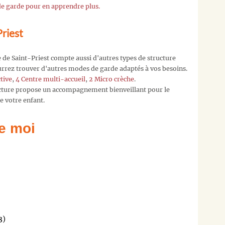
 de garde pour en apprendre plus.
à
contact[a]
Priest
en
nous
précisant
lle de Saint-Priest compte aussi d'autres types de structure
la
ourrez trouver d'autres modes de garde adaptés à vos besoins.
crèche
ctive
,
4 Centre multi-accueil
,
2 Micro crèche
.
qui
ucture propose un accompagnement bienveillant pour le
vous
 votre enfant.
intéresse,
nous
e moi
l'ajoutero
!
Vous
pouvez
également
nous
laisser
votre
adresse
3)
mail,