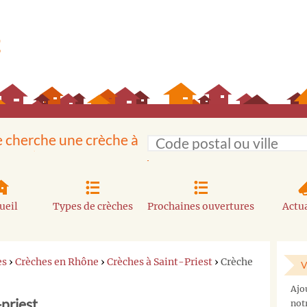
e cherche une crèche à
ueil
Types de crèches
Prochaines ouvertures
Actua
es
›
Crèches en Rhône
›
Crèches à Saint-Priest
›
Crèche
V
Vous
Ajo
ne
-priest
not
trouvez