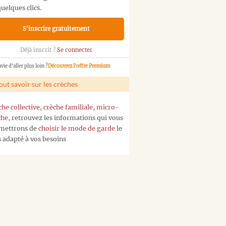
uelques clics.
S'inscrire gratuitement
Déjà inscrit ?
Se connecter
vie d'aller plus loin ?
Découvrez l'offre Premium
out savoir sur les crèches
che collective
,
crèche familiale
,
micro-
che
, retrouvez les informations qui vous
mettrons de
choisir le mode de garde
le
s adapté à vos besoins