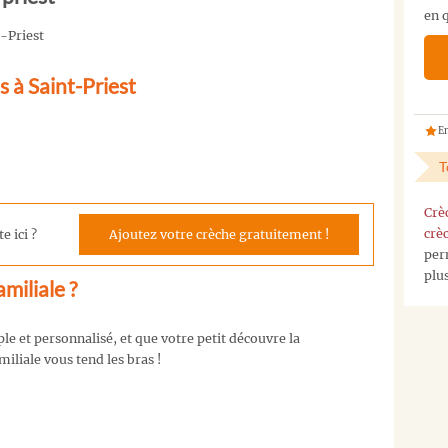
en q
pas
t-Priest
la
crèche
s à Saint-Priest
que
vous
cherchez
En
?
T
Vous
pouvez
Crè
nous
crè
e ici ?
Ajoutez votre crèche gratuitement !
contacter
per
sur
plu
notre
miliale ?
page
contact
,
e et personnalisé, et que votre petit découvre la
ou
miliale vous tend les bras !
nous
envoyez
nous
un
mail