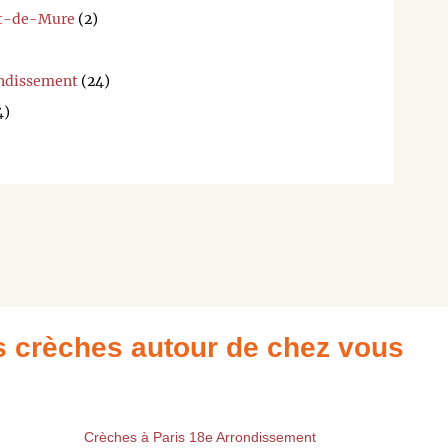
et-de-Mure
(2)
pour
que
nous
ondissement
(24)
puissions
vous
4)
en
tenir
informer.
Merci,
L'équipe
de
trouversac
es crèches autour de chez vous
Crèches à Paris 18e Arrondissement